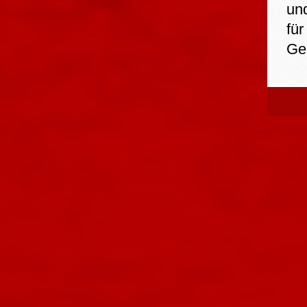
un
fü
Ge