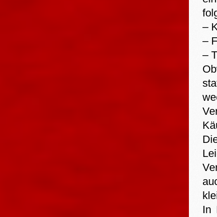
fo
– 
– 
– T
Ob
st
we
Ve
Kä
Di
Lei
Ve
au
kle
In 