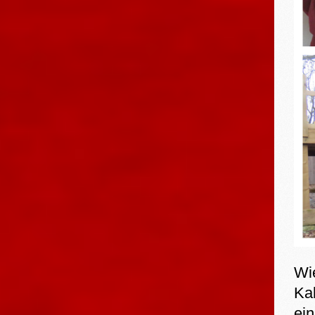
Wi
Ka
ei