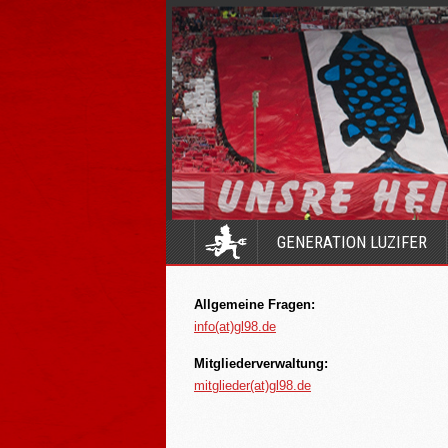
GENERATION LUZIFER
Allgemeine Fragen:
info(at)gl98.de
Mitgliederverwaltung:
mitglieder(at)gl98.de