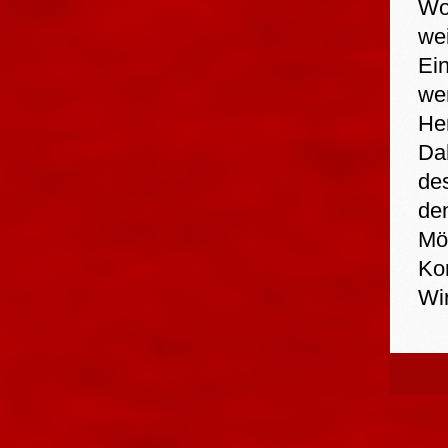
Wo
wei
Ei
wer
Her
Dah
de
de
Mög
Ko
Wi