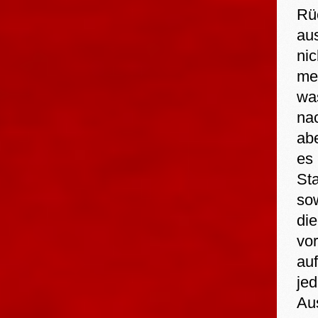
Rü
aus
nic
me
was
na
abe
es
Sta
sow
die
vo
au
je
Au